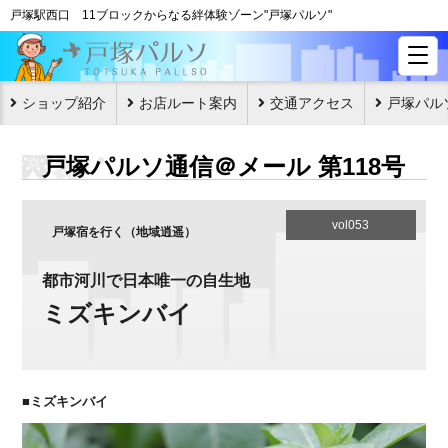
戸塚駅西口 11ブロックからなる絆体験ゾーン"戸塚パルソ"
ショップ紹介
お店ルート案内
交通アクセス
戸塚パル
戸塚パルソ通信＠メール 第118号
vol053
戸塚宿を行く（地域逍遥）
都市河川で日本唯一の自生地
ミズキンバイ
■ミズキンバイ