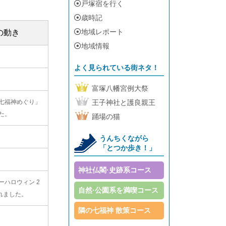
戸塚宿を行く
歳時記
地域レポート
の動き
地域情報
よく見られている街ネタ！
富塚八幡宮例大祭
七福神めぐり」
王子神社と護良親王
た。
踊場の猫
うんちくながら
「とつか歩き！」
神社仏閣·史跡系コース
ーハロウィン 2
自然·公園系を満喫コース
れました。
隣の七福神 散策コース