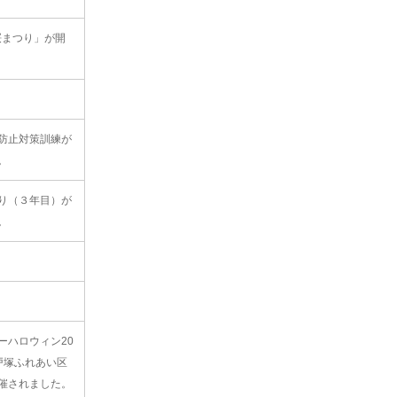
桜まつり」が開
防止対策訓練が
。
り（３年目）が
。
ーハロウィン20
 戸塚ふれあい区
催されました。