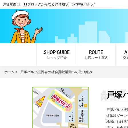
戸塚駅西口 11ブロックからなる絆体験ゾーン"戸塚パルソ"
SHOP GUIDE
ROUTE
A
ショップ紹介
お店ルート案内
交
ホーム »
戸塚パルソ振興会の社会貢献活動への取り組み
戸塚
戸塚パルソ振
絆体験ゾーン
地域における
行い、社会貢