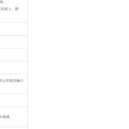
大祭。
元気祭り」開
防止対策訓練の
キ開通。