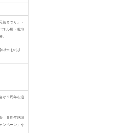
元気まつり」・
パネル展・現地
催。
坂神社のお札ま
会が５周年を迎
会「５周年感謝
ャンペーン」を