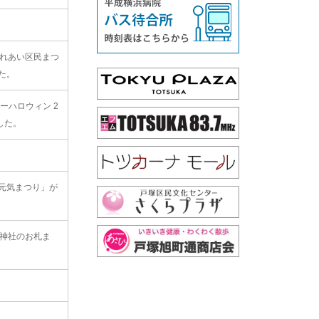
ふれあい区民まつ
た。
ーハロウィン 2
した。
元気まつり」が
坂神社のお札ま