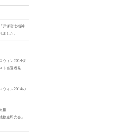
「戸塚宿七福神
れました。
ウィン2014仮
スト当選者発
ウィン2014の
支援
地物産即売会」