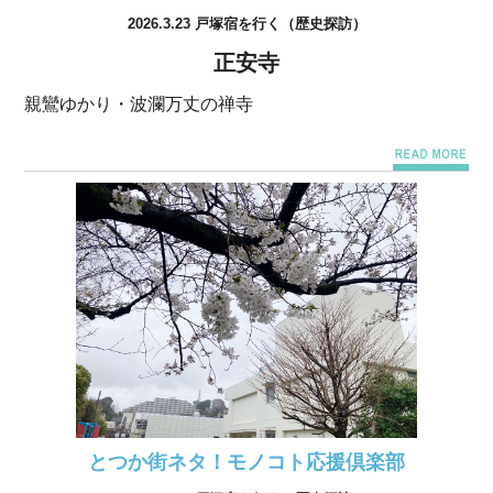
2026.3.23 戸塚宿を行く（歴史探訪）
正安寺
親鸞ゆかり・波瀾万丈の禅寺
とつか街ネタ！モノコト応援倶楽部