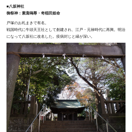
■八坂神社
御祭神：素戔嗚尊・奇稲田姫命
戸塚のお札まきで有名。
戦国時代に牛頭天王社として創建され、江戸・元禄時代に再興。明治
になって八坂社に改名した。疫病封じと縁が深い。