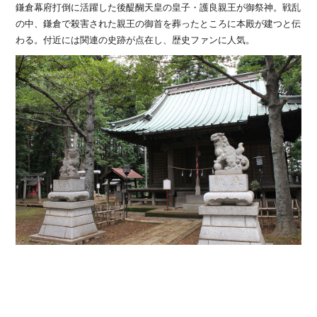
鎌倉幕府打倒に活躍した後醍醐天皇の皇子・護良親王が御祭神。戦乱
の中、鎌倉で殺害された親王の御首を葬ったところに本殿が建つと伝
わる。付近には関連の史跡が点在し、歴史ファンに人気。