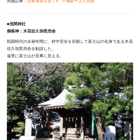
関連記事：
旧東海道を歩く4 戸塚駅〜上方見附
■浅間神社
御祭神：木花佐久弥毘売命
戦国時代の永禄年間に、村中安全を祈願して富士山の化身である木花
佐久弥毘売命を勧請した。
遠景に富士山が見事に見える。