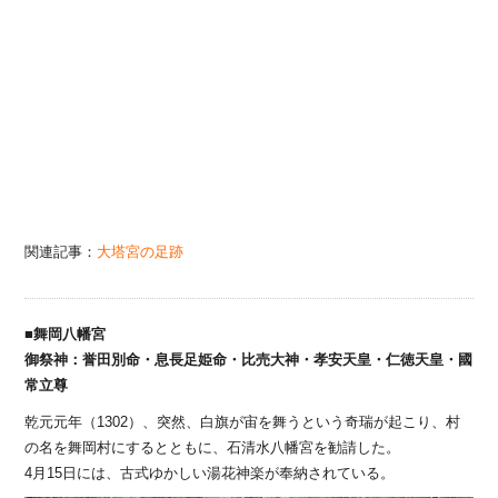
関連記事：
大塔宮の足跡
■舞岡八幡宮
御祭神：誉田別命・息長足姫命・比売大神・孝安天皇・仁徳天皇・國
常立尊
乾元元年（1302）、突然、白旗が宙を舞うという奇瑞が起こり、村
の名を舞岡村にするとともに、石清水八幡宮を勧請した。
4月15日には、古式ゆかしい湯花神楽が奉納されている。