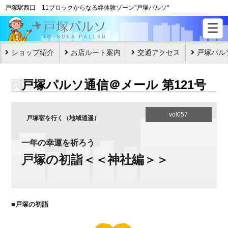
戸塚駅西口 11ブロックからなる絆体験ゾーン"戸塚パルソ"
ショップ紹介
お店ルート案内
交通アクセス
戸塚パル
戸塚パルソ通信＠メール 第121号
vol057
戸塚宿を行く（地域逍遥）
一年の幸運を祈ろう
戸塚の初詣＜＜神社編＞＞
■戸塚の初詣