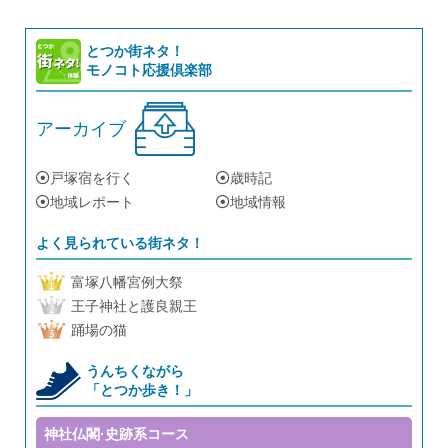
とつか街ネタ！
モノコト応援倶楽部
アーカイブ
戸塚宿を行く
歳時記
地域レポート
地域情報
よく見られている街ネタ！
富塚八幡宮例大祭
王子神社と護良親王
踊場の猫
うんちくながら
「とつか歩き！」
神社仏閣·史跡系コース