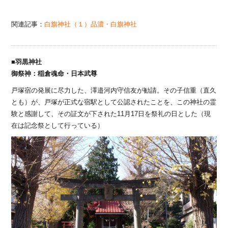
関連記事：
白旗神社（１）品濃・白旗神社
■羽黒神社
御祭神：稲倉魂命・日本武尊
戸塚宿の発展に尽力した、澤邉河内守信友が勧請。その子信重（直久
とも）が、戸塚が正式な宿駅として公認されたことを、この神社の霊
験と感謝して、その証文が下された11月17日を祭礼の日とした（現
在は記念祭として行っている）