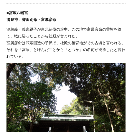
■冨塚八幡宮
御祭神：誉田別命・富属彦命
源頼義・義家親子が東北征伐の途中、この地で富属彦命の霊験を得
て、戦に勝ったことから社殿が営まれた。
富属彦命は武蔵国造の子孫で、社殿の後背地がその古墳と言われる。
それを「冨塚」と呼んだことから「とつか」の名前が発祥したと言わ
れている。