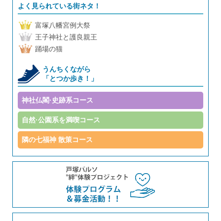
よく見られている街ネタ！
富塚八幡宮例大祭
王子神社と護良親王
踊場の猫
うんちくながら
「とつか歩き！」
神社仏閣·史跡系コース
自然·公園系を満喫コース
隣の七福神 散策コース