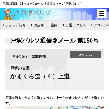
戸塚駅西口 11ブロックからなる絆体験ゾーン"戸塚パルソ"
ショップ紹介
お店ルート案内
交通アクセス
戸塚パル
戸塚パルソ通信＠メール 第150号
vol072-01
戸塚宿を行く（歴史探訪）
戸塚の古道
かまくら道（４）上道
戸塚を通る「かまくら道」のうち、上州と鎌倉を結ぶのが「上道」で
す。