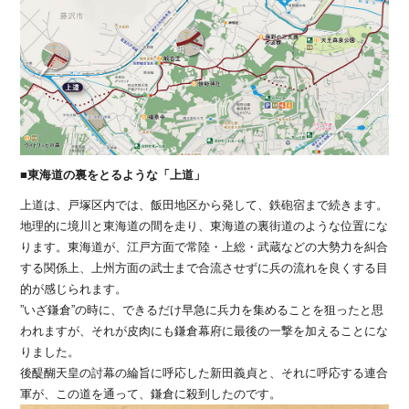
■東海道の裏をとるような「上道」
上道は、戸塚区内では、飯田地区から発して、鉄砲宿まで続きます。
地理的に境川と東海道の間を走り、東海道の裏街道のような位置にな
ります。東海道が、江戸方面で常陸・上総・武蔵などの大勢力を糾合
する関係上、上州方面の武士まで合流させずに兵の流れを良くする目
的が感じられます。
”いざ鎌倉”の時に、できるだけ早急に兵力を集めることを狙ったと思
われますが、それが皮肉にも鎌倉幕府に最後の一撃を加えることにな
りました。
後醍醐天皇の討幕の綸旨に呼応した新田義貞と、それに呼応する連合
軍が、この道を通って、鎌倉に殺到したのです。