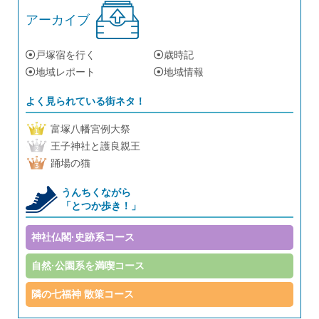
アーカイブ
戸塚宿を行く
歳時記
地域レポート
地域情報
よく見られている街ネタ！
富塚八幡宮例大祭
王子神社と護良親王
踊場の猫
うんちくながら
「とつか歩き！」
神社仏閣·史跡系コース
自然·公園系を満喫コース
隣の七福神 散策コース